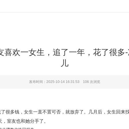
时室友喜欢一女生，追了一年，花了很多
儿
发布时间：2025-10-14 16:31:53
106
次浏览
一年，花了很多钱，女生一直不置可否，就放弃了。几月后，女生回
天，室友也和她分手了。