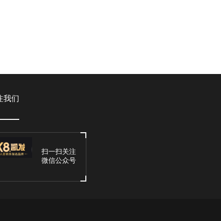
注我们
扫一扫关注
微信公众号