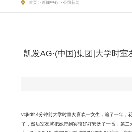
首页
>
新闻中心
>
公司新闻
凯发AG·(中国)集团|大学
vcjkdf44分钟前大学时室友喜欢一女生，追了
了，然后室友就把她带到宾馆好好安抚了一番，第二