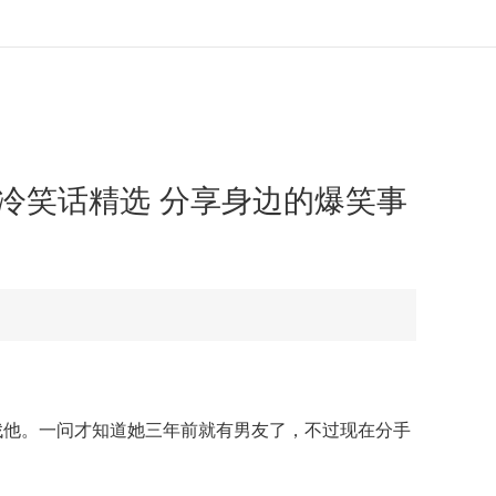
-冷笑话精选 分享身边的爆笑事
来找他。一问才知道她三年前就有男友了，不过现在分手