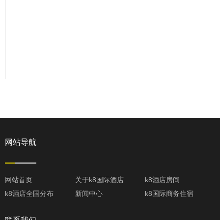
网站导航
网站首页
关于k8国际酒店
k8酒店房间
k8酒店全国分布
新闻中心
k8国际商务住宿